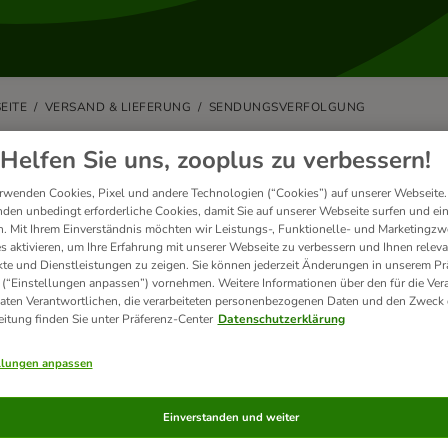
EITE
VERSAND & LIEFERUNG
SENDUNGSVERFOLGUNG
n wird mein Paket zugestellt?
Helfen Sie uns, zooplus zu verbessern!
rwenden Cookies, Pixel und andere Technologien (“Cookies”) auf unserer Webseite.
lermeisten Bestellungen werden in unseren Versandzentren innerhalb v
den unbedingt erforderliche Cookies, damit Sie auf unserer Webseite surfen und ei
. Mit Ihrem Einverständnis möchten wir Leistungs-, Funktionelle- und Marketingzw
ferzeit beträgt in der Regel 2-4 Werktage.
s aktivieren, um Ihre Erfahrung mit unserer Webseite zu verbessern und Ihnen relev
te und Dienstleistungen zu zeigen. Sie können jederzeit Änderungen in unserem Pr
 Informationen finden Sie unter
Versand & Lieferung.
 (“Einstellungen anpassen”) vornehmen. Weitere Informationen über den für die Ver
Daten Verantwortlichen, die verarbeiteten personenbezogenen Daten und den Zweck 
eitung finden Sie unter Präferenz-Center
Datenschutzerklärung
llungen anpassen
andte Artikel
Einverstanden und weiter