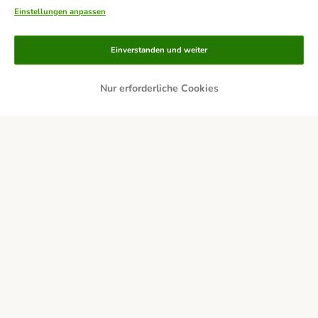
Einstellungen anpassen
Zahlungsarten
Einverstanden und weiter
Nur erforderliche Cookies
Bankeinzug
Rechnung
Lieferservice
Sicherheit
Impressum
Versandkosten und Lieferzeit
Allgemeine Geschäftsbedingungen
Digital Services Act
Vertrag widerrufen
Entsorgungs- und Umweltbestimmungen