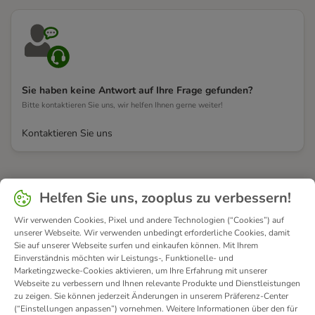
Sie haben keine Antwort auf Ihre Frage gefunden?
Bitte kontaktieren Sie uns, wir helfen Ihnen gerne weiter!
Kontaktieren Sie uns
Helfen Sie uns, zooplus zu verbessern!
Wir verwenden Cookies, Pixel und andere Technologien (“Cookies”) auf
unserer Webseite. Wir verwenden unbedingt erforderliche Cookies, damit
Sie auf unserer Webseite surfen und einkaufen können. Mit Ihrem
Einverständnis möchten wir Leistungs-, Funktionelle- und
Marketingzwecke-Cookies aktivieren, um Ihre Erfahrung mit unserer
Webseite zu verbessern und Ihnen relevante Produkte und Dienstleistungen
zu zeigen. Sie können jederzeit Änderungen in unserem Präferenz-Center
(“Einstellungen anpassen”) vornehmen. Weitere Informationen über den für