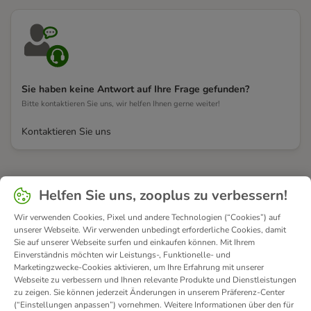
Sie haben keine Antwort auf Ihre Frage gefunden?
Bitte kontaktieren Sie uns, wir helfen Ihnen gerne weiter!
Kontaktieren Sie uns
Helfen Sie uns, zooplus zu verbessern!
Wir verwenden Cookies, Pixel und andere Technologien (“Cookies”) auf
unserer Webseite. Wir verwenden unbedingt erforderliche Cookies, damit
Sie auf unserer Webseite surfen und einkaufen können. Mit Ihrem
Einverständnis möchten wir Leistungs-, Funktionelle- und
Marketingzwecke-Cookies aktivieren, um Ihre Erfahrung mit unserer
Webseite zu verbessern und Ihnen relevante Produkte und Dienstleistungen
zu zeigen. Sie können jederzeit Änderungen in unserem Präferenz-Center
(“Einstellungen anpassen”) vornehmen. Weitere Informationen über den für