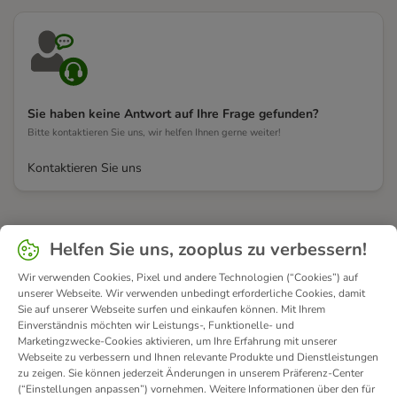
Sie haben keine Antwort auf Ihre Frage gefunden?
Bitte kontaktieren Sie uns, wir helfen Ihnen gerne weiter!
Kontaktieren Sie uns
Helfen Sie uns, zooplus zu verbessern!
Wir verwenden Cookies, Pixel und andere Technologien (“Cookies”) auf
unserer Webseite. Wir verwenden unbedingt erforderliche Cookies, damit
Sie auf unserer Webseite surfen und einkaufen können. Mit Ihrem
Einverständnis möchten wir Leistungs-, Funktionelle- und
Marketingzwecke-Cookies aktivieren, um Ihre Erfahrung mit unserer
Webseite zu verbessern und Ihnen relevante Produkte und Dienstleistungen
zu zeigen. Sie können jederzeit Änderungen in unserem Präferenz-Center
(“Einstellungen anpassen”) vornehmen. Weitere Informationen über den für