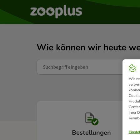
Wie können wir heute we
Wir ve
verwen
können
Cookie
Produk
Center
Ihrer 
Verarb
Bestellungen
Einste