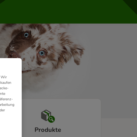
 Wir
nkaufen
ecke-
ante
äferenz-
arbeitung
der
Produkte