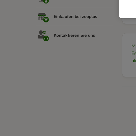
So
S
Einkaufen bei zooplus
Kontaktieren Sie uns
M
E
ak