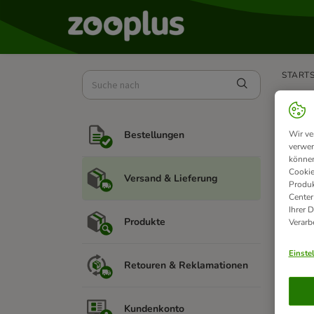
STARTS
Se
Wir ve
Bestellungen
verwen
können
Cookie
W
Versand & Lieferung
Produk
D
Center
ve
Ihrer 
Produkte
Verarb
Einste
Retouren & Reklamationen
W
Kundenkonto