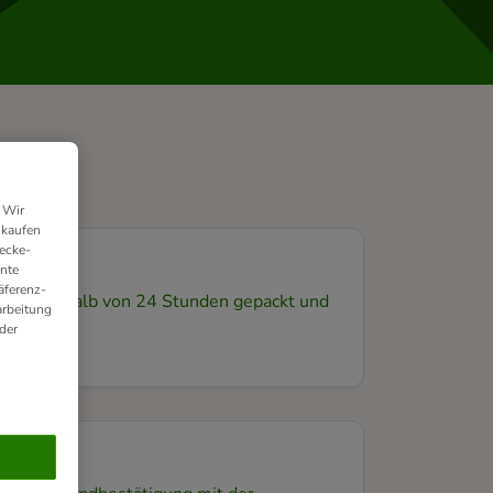
 Wir
nkaufen
ecke-
ante
äferenz-
en innerhalb von 24 Stunden gepackt und
arbeitung
der