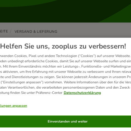
EITE
VERSAND & LIEFERUNG
ndungsverfolgung
Helfen Sie uns, zooplus zu verbessern!
rwenden Cookies, Pixel und andere Technologien (“Cookies”) auf unserer Webseite.
den unbedingt erforderliche Cookies, damit Sie auf unserer Webseite surfen und ei
. Mit Ihrem Einverständnis möchten wir Leistungs-, Funktionelle- und Marketingzw
s aktivieren, um Ihre Erfahrung mit unserer Webseite zu verbessern und Ihnen relev
ann wird mein Paket zugestellt?
te und Dienstleistungen zu zeigen. Sie können jederzeit Änderungen in unserem Pr
ie allermeisten Bestellungen werden in unseren Versandzentr
 (“Einstellungen anpassen”) vornehmen. Weitere Informationen über den für die Ver
rsandfertigt gemacht. Die Lieferzeit beträgt in...
Daten Verantwortlichen, die verarbeiteten personenbezogenen Daten und den Zweck 
eitung finden Sie unter Präferenz-Center
Datenschutzerklärung
llungen anpassen
Einverstanden und weiter
ie kann ich mein Paket verfolgen?