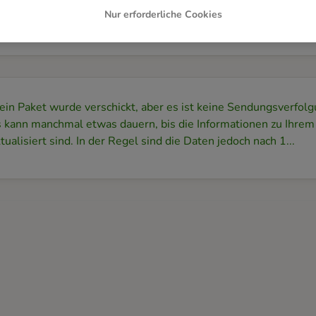
bald Ihr Paket fertig gepackt ist, senden wir Ihnen per E-Mail
Nur erforderliche Cookies
endungsnummer und einem Link zur Sendungsverfolgung. S..
ein Paket wurde verschickt, aber es ist keine Sendungsverfol
s kann manchmal etwas dauern, bis die Informationen zu Ihre
tualisiert sind. In der Regel sind die Daten jedoch nach 1...